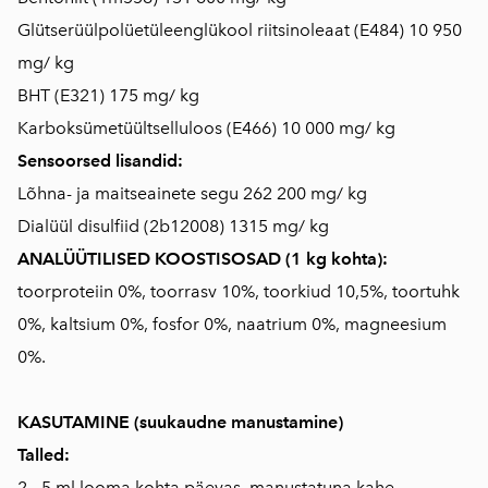
Glütserüülpolüetüleenglükool riitsinoleaat (E484) 10 950
mg/ kg
BHT (E321) 175 mg/ kg
Karboksümetüültselluloos (E466) 10 000 mg/ kg
Sensoorsed lisandid:
Lõhna- ja maitseainete segu 262 200 mg/ kg
Dialüül disulfiid (2b12008) 1315 mg/ kg
ANALÜÜTILISED KOOSTISOSAD (1 kg kohta):
toorproteiin 0%, toorrasv 10%, toorkiud 10,5%, toortuhk
0%, kaltsium 0%, fosfor 0%, naatrium 0%, magneesium
0%.
KASUTAMINE (suukaudne manustamine)
Talled:
2 - 5 ml looma kohta päevas, manustatuna kahe