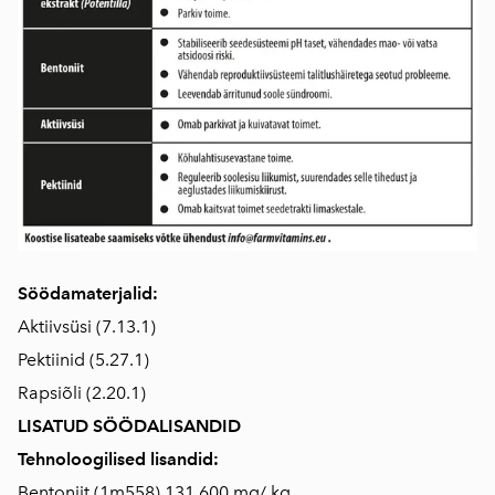
Söödamaterjalid:
Aktiivsüsi (7.13.1)
Pektiinid (5.27.1)
Rapsiõli (2.20.1)
LISATUD SÖÖDALISANDID
Tehnoloogilised lisandid:
Bentoniit (1m558) 131 600 mg/ kg