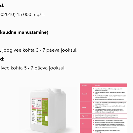
d:
b02010) 15 000 mg/ L
kaudne manustamine)
L joogivee kohta 3 - 7 päeva jooksul.
id:
ivee kohta 5 - 7 päeva jooksul.