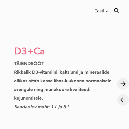
Eesti
lisati ostukorvi.
Vaata ostukorvi
Eesti
English
D3+Ca
TÄIENDSÖÖT
Rikkalik D3-vitamiini, kaltsiumi ja mineraalide
allikas aitab kaasa lihas-luukonna normaalsele
arengule ning munakoore kvaliteedi
kujunemisele.
Saadaolev maht: 1 L ja 5 L