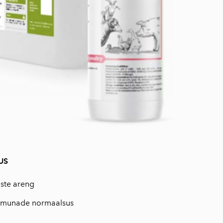
US
aste areng
 munade normaalsus