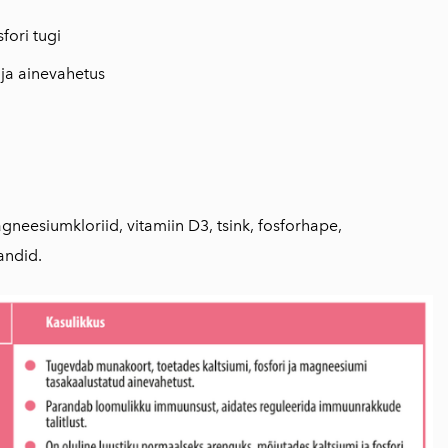
sfori tugi
ja ainevahetus
gneesiumkloriid, vitamiin D3, tsink, fosforhape,
andid.