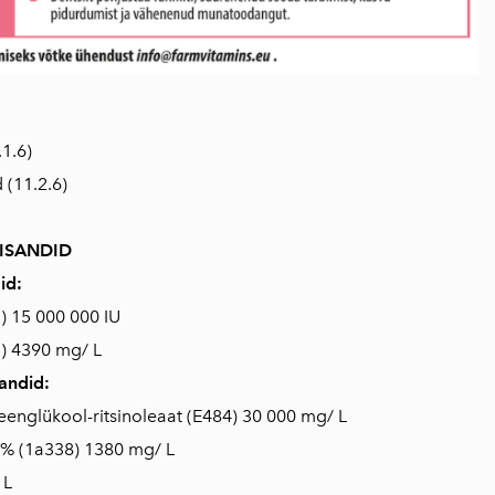
.1.6)
 (11.2.6)
ISANDID
id:
) 15 000 000 IU
5) 4390 mg/ L
sandid:
eenglükool-ritsinoleaat (E484) 30 000 mg/ L
% (1a338) 1380 mg/ L
 L