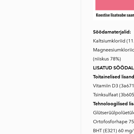
Söödamaterjalid:
Kaltsiumkloriid (11
Magneesiumkloriid
(niiskus 78%)
LISATUD SÖÖDAL
Toitainelised lisand
Vitamiin D3 (3a671
Tsinksulfaat (3b60
Tehnoloogilised li
Glütserüülpolüetül
Ortofosforhape 75
BHT (E321) 60 mg/