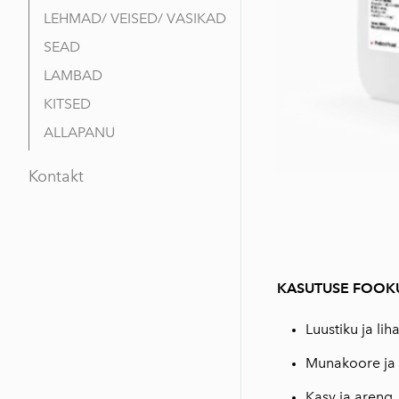
LEHMAD/ VEISED/ VASIKAD
SEAD
LAMBAD
KITSED
ALLAPANU
Kontakt
KASUTUSE FOOK
Luustiku ja lih
Munakoore ja
Kasv ja areng