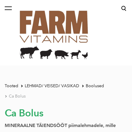
lisati ostukorvi.
Vaata ostukorvi
Tooted
LEHMAD/ VEISED/ VASIKAD
Boolused
Ca Bolus
Ca Bolus
MINERAALNE TÄIENDSÖÖT piimalehmadele, mille