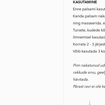
KASUTAMINE
Enne palsami kasu
Kanda palsam naka
ning masseerida, e
Tursete, kudede kõ
ilmnemisel kasutad
Korrata 2 - 3 järje
Võib kasutada 3 ko
Piim nakatunud uda
rakkude arvu, geel
hävitada.
Pärast ravi ei ole k