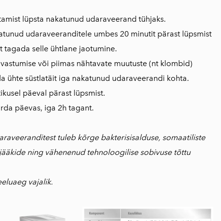
tamist lüpsta nakatunud udaraveerand tühjaks.
tunud udaraveeranditele umbes 20 minutit pärast lüpsmist
t tagada selle ühtlane jaotumine.
vastumise või piimas nähtavate muutuste (nt klombid)
a ühte süstlatäit iga nakatunud udaraveerandi kohta.
stikusel päeval pärast lüpsmist.
rda päevas, iga 2h tagant.
raveeranditest tuleb kõrge bakterisisalduse, somaatiliste
jääkide ning vähenenud tehnoloogilise sobivuse tõttu
eeluaeg vajalik.