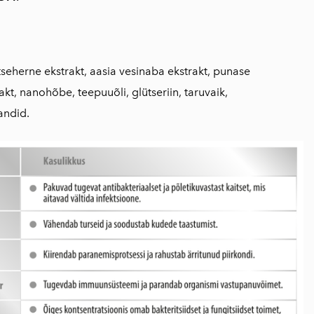
kitseherne ekstrakt, aasia vesinaba ekstrakt, punase
kt, nanohõbe, teepuuõli, glütseriin, taruvaik,
andid.