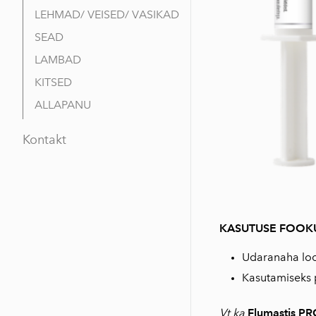
LEHMAD/ VEISED/ VASIKAD
SEAD
LAMBAD
KITSED
ALLAPANU
Kontakt
KASUTUSE FOOK
Udaranaha loom
Kasutamiseks p
Vt ka
Flumastis PR