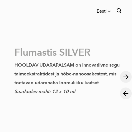
Eesti
lisati ostukorvi.
Vaata ostukorvi
Eesti
English
Flumastis SILVER
HOOLDAV UDARAPALSAM on innovatiivne segu
taime
ekstraktidest ja hõbe-nanoosakestest, mis
toetavad udaranaha loomulikku kaitset.
Saadaolev maht: 12 x 10 ml