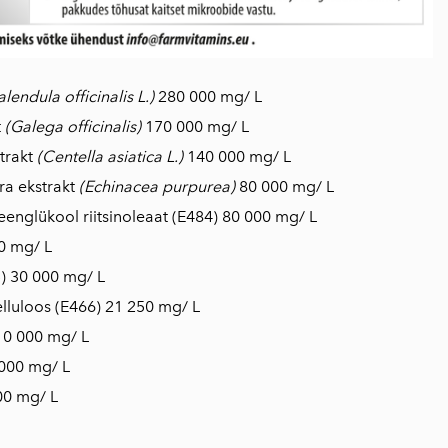
alendula officinalis L.)
280 000 mg/ L
t
(Galega officinalis)
170 000 mg/ L
trakt
(Centella asiatica L.)
140 000 mg/ L
a ekstrakt
(Echinacea purpurea)
80 000 mg/ L
eenglükool riitsinoleaat (E484) 80 000 mg/ L
0 mg/ L
) 30 000 mg/ L
lluloos (E466) 21 250 mg/ L
 10 000 mg/ L
000 mg/ L
200 mg/ L