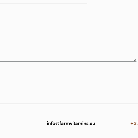
info@farmvitamins.eu
+3