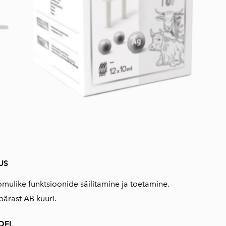
US
ulike funktsioonide säilitamine ja toetamine.
ärast AB kuuri.
OFI
.