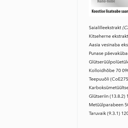
Saialilleekstrakt
(C
Kitseherne ekstrak
Aasia vesinaba eks
Punase päevakübar
Glütserüülpolüetül
Kolloidhõbe 70 09
Teepuuõli (CoE275
Karboksümetüültse
Glütseriin (13.8.2)
Metüülparabeen 5
Taruvaik (9.3.1) 1