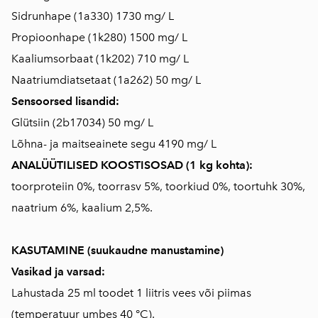
Sidrunhape (1a330) 1730 mg/ L
Propioonhape (1k280) 1500 mg/ L
Kaaliumsorbaat (1k202) 710 mg/ L
Naatriumdiatsetaat (1a262) 50 mg/ L
Sensoorsed lisandid:
Glütsiin (2b17034) 50 mg/ L
Lõhna- ja maitseainete segu 4190 mg/ L
ANALÜÜTILISED KOOSTISOSAD (1 kg kohta):
toorproteiin 0%, toorrasv 5%, toorkiud 0%, toortuhk 30%,
naatrium 6%, kaalium 2,5%.
KASUTAMINE (suukaudne manustamine)
Vasikad ja varsad:
Lahustada 25 ml toodet 1 liitris vees või piimas
(temperatuur umbes 40 °C).