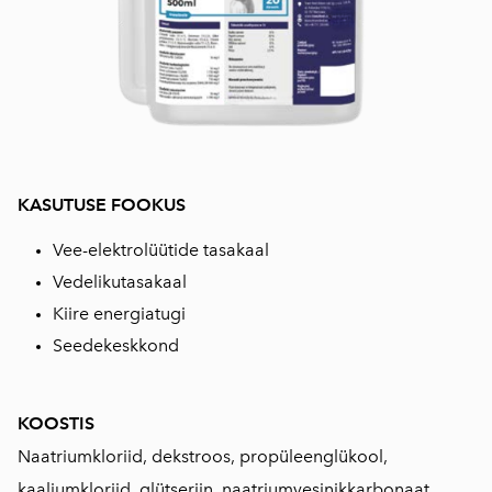
KASUTUSE FOOKUS
Vee-elektrolüütide tasakaal
Vedelikutasakaal
Kiire energiatugi
Seedekeskkond
KOOSTIS
Naatriumkloriid, dekstroos, propüleenglükool,
kaaliumkloriid, glütseriin, naatriumvesinikkarbonaat,