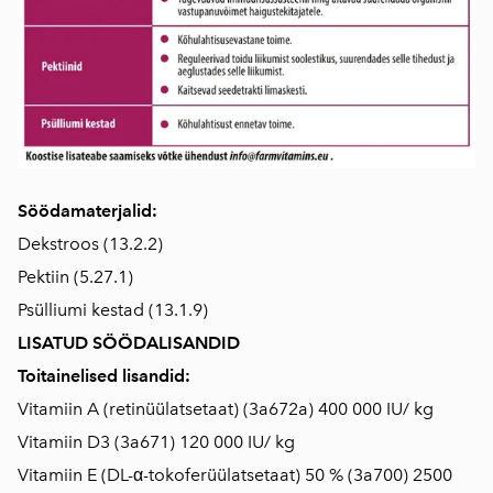
Söödamaterjalid:
Dekstroos (13.2.2)
Pektiin (5.27.1)
Psülliumi kestad (13.1.9)
LISATUD SÖÖDALISANDID
Toitainelised lisandid:
Vitamiin A (retinüülatsetaat) (3a672a) 400 000 IU/ kg
Vitamiin D3 (3a671) 120 000 IU/ kg
Vitamiin E (DL-α-tokoferüülatsetaat) 50 % (3a700) 2500