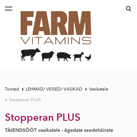
lisati ostukorvi.
Vaata ostukorvi
Tooted
LEHMAD/ VEISED/ VASIKAD
Vasikatele
Stopperan PLUS
Stopperan PLUS
TÄIENDSÖÖT vasikatele - ägedate seedehäirete